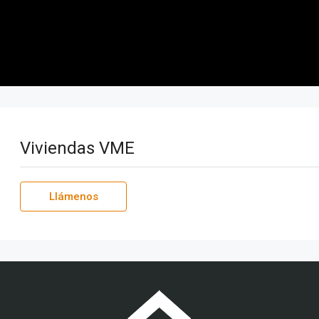
cios y Modelos
Construcción Casas VME Ventajas
Cons
Viviendas VME
Llámenos